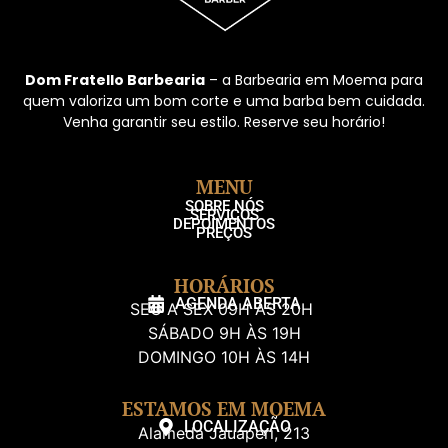
Dom Fratello Barbearia
– a Barbearia em Moema para
quem valoriza um bom corte e uma barba bem cuidada.
Venha garantir seu estilo. Reserve seu horário!
MENU
SOBRE NÓS
SERVIÇOS
DEPOIMENTOS
PREÇOS
HORÁRIOS
AGENDA ABERTA
SEG A SEX 09H ÀS 20H
SÁBADO 9H ÀS 19H
DOMINGO 10H ÀS 14H
ESTAMOS EM MOEMA
LOCALIZAÇÃO
Alameda Jauaperi, 213